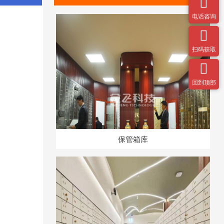

电话咨询

扫码获取

回到顶部
保管箱库