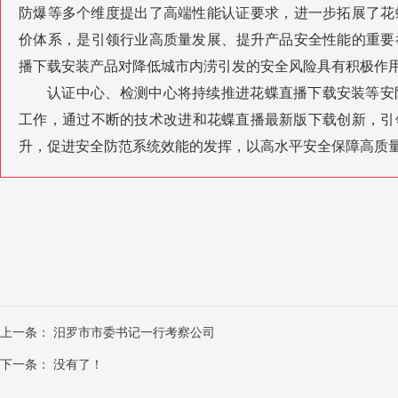
防爆等多个维度提出了高端性能认证要求，进一步拓展了
价体系，是引领行业高质量发展、提升产品安全性能的
播下载安装产品对降低城市内涝引发的安全风险具有积极作用
认证中心、检测中心将持续推进花蝶直播下载安装等安防产品的
工作，通过不断的技术改进和花蝶直播最新版下载创新
升，促进安全防范系统效能的发挥，以高水平安全保障高质量
上一条：
汨罗市市委书记一行考察公司
下一条：
没有了！