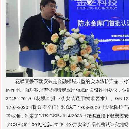
花蝶直播下载安装是金融领域典型的实体防护产品
的作用。面对客户需求和特定应用领域的关键性能要求，认
37481-2019《花蝶直播下载安装通用技术要求》、GB 129
1707-2020《防爆安全门》和GA/T 1709-2020《实
等标准，制定了CTS-CSP-J014:2023《花蝶直播下载安
了CSP-Q01-001：2019《公共安全产品合格认证实施规则》