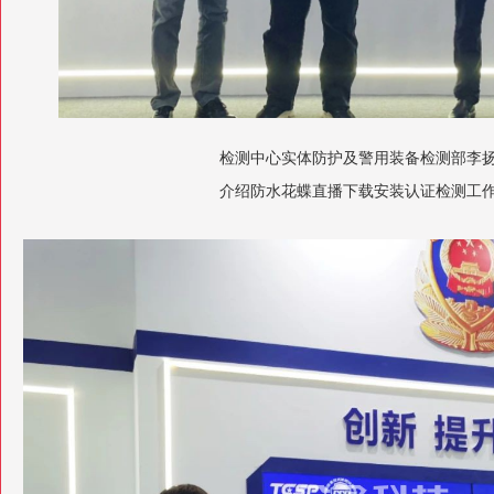
检测中心实体防护及警用装备检测部李
介绍防水花蝶直播下载安装认证检测工