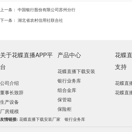
上一条：
中国银行股份有限公司苏州分行
下一条：
湖北省农村信用社联合社
关于花蝶直播APP平
产品中心
花蝶
台
支持
花蝶直播下载安装
银行业务库
公司介绍
花蝶直
组合金库
董事长致辞
花蝶直
保管箱
生产设备
保险柜
厂房规模
友情链接:
花蝶直播下载安装厂家
银行业务库